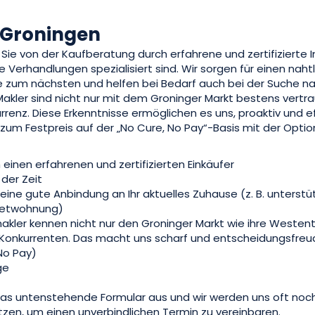
 Groningen
n Sie von der Kaufberatung durch erfahrene und zertifizierte 
 Verhandlungen spezialisiert sind. Wir sorgen für einen nah
e zum nächsten und helfen bei Bedarf auch bei der Suche n
kler sind nicht nur mit dem Groninger Markt bestens vertra
renz. Diese Erkenntnisse ermöglichen es uns, proaktiv und eff
 zum Festpreis auf der „No Cure, No Pay“-Basis mit der Opti
einen erfahrenen und zertifizierten Einkäufer
der Zeit
eine gute Anbindung an Ihr aktuelles Zuhause (z. B. unterstüt
ietwohnung)
akler kennen nicht nur den Groninger Markt wie ihre Westen
r Konkurrenten. Das macht uns scharf und entscheidungsfreu
No Pay)
ge
 das untenstehende Formular aus und wir werden uns oft no
tzen, um einen unverbindlichen Termin zu vereinbaren.