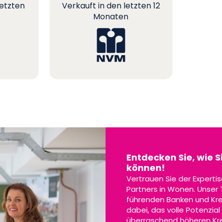
letzten
Verkauft in den letzten 12
Monaten
Entdecken Sie, wie 
können!
Vertrauen Sie der Expertis
Partners in Wonen. Unser
führenden Banken und Kre
dabei, das volle Potenzia
überraschend höheren Kre