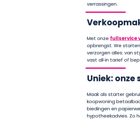
verrassingen.
Verkoopmak
Met onze
fullservic
opbrengst. We starten
verzorgen alles: van st
vast all‑in tarief of bep
Uniek: onze 
Maak als starter gebru
koopwoning betaalbaar
biedingen en papierwer
hypotheekadvies. Zo h