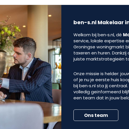
ben-s.nl Makelaar i
Welkom bij ben‑s.nl, dé
Ma
service, lokale expertise 
Groningse woningmarkt bie
taxeren en huren. Dankzi
juiste marktstrategieën t
Onze missie is helder: j
of je nu je eerste huis koo
bij ben‑s.nl sta jij centra
volledig geïnformeerd bli
een team dat in jouw bel
Ons team