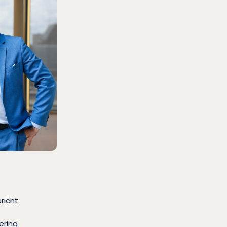
richt
ering