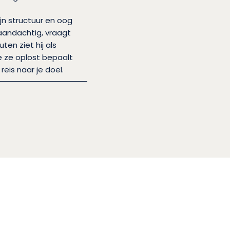
n structuur en oog
t aandachtig, vraagt
ten ziet hij als
e ze oplost bepaalt
reis naar je doel.