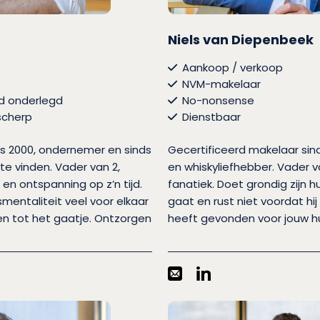
Niels van Diepenbeek
Aankoop / verkoop
NVM-makelaar
d onderlegd
No-nonsense
 scherp
Dienstbaar
s 2000, ondernemer en sinds
Gecertificeerd makelaar si
te vinden. Vader van 2,
en whiskyliefhebber. Vader v
en ontspanning op z’n tijd.
fanatiek. Doet grondig zijn h
rsmentaliteit veel voor elkaar
gaat en rust niet voordat hi
ten tot het gaatje. Ontzorgen
heeft gevonden voor jouw hu