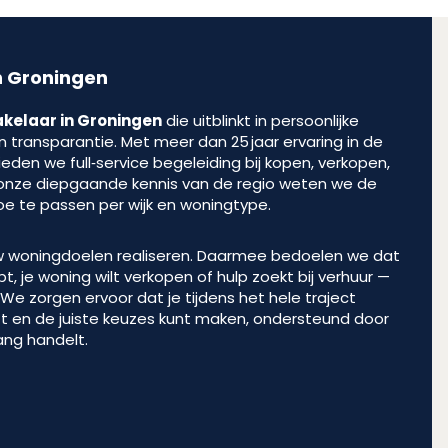
n Groningen
kelaar in Groningen
die uitblinkt in persoonlijke
en transparantie. Met meer dan 25 jaar ervaring in de
den we full‑service begeleiding bij kopen, verkopen,
j onze diepgaande kennis van de regio weten we de
oe te passen per wijk en woningtype.
ouw woningdoelen realiseren. Daarmee bedoelen we dat
pt, je woning wilt verkopen of hulp zoekt bij verhuur —
al. We zorgen ervoor dat je tijdens het hele traject
jft en de juiste keuzes kunt maken, ondersteund door
ang handelt.