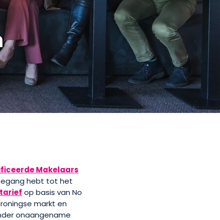
n
ificeerde Makelaars
toegang hebt tot het
tarief
op basis van No
Groningse markt en
 zonder onaangename