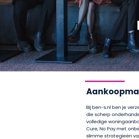
Aankoopmak
Bij ben-s.nl ben je ve
die scherp onderhandel
volledige woningaanbo
Cure, No Pay met onbe
slimme strategieën va