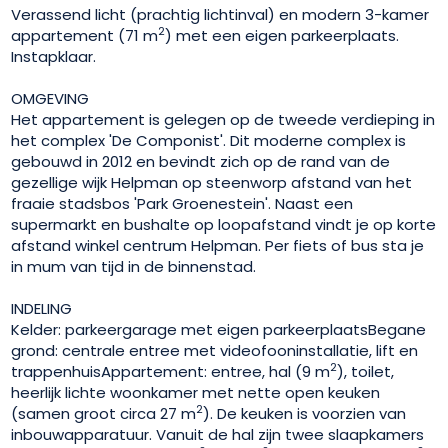
Verassend licht (prachtig lichtinval) en modern 3-kamer
2
appartement (71 m
) met een eigen parkeerplaats.
Instapklaar.
OMGEVING
Het appartement is gelegen op de tweede verdieping in
het complex 'De Componist'. Dit moderne complex is
gebouwd in 2012 en bevindt zich op de rand van de
gezellige wijk Helpman op steenworp afstand van het
fraaie stadsbos 'Park Groenestein'. Naast een
supermarkt en bushalte op loopafstand vindt je op korte
afstand winkel centrum Helpman. Per fiets of bus sta je
in mum van tijd in de binnenstad.
INDELING
Kelder: parkeergarage met eigen parkeerplaatsBegane
grond: centrale entree met videofooninstallatie, lift en
2
trappenhuisAppartement: entree, hal (9 m
), toilet,
heerlijk lichte woonkamer met nette open keuken
2
(samen groot circa 27 m
). De keuken is voorzien van
inbouwapparatuur. Vanuit de hal zijn twee slaapkamers