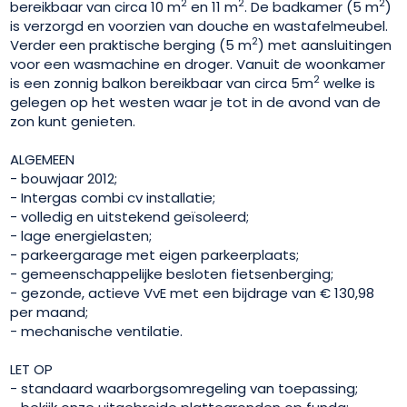
2
2
2
bereikbaar van circa 10 m
en 11 m
. De badkamer (5 m
)
is verzorgd en voorzien van douche en wastafelmeubel.
2
Verder een praktische berging (5 m
) met aansluitingen
voor een wasmachine en droger. Vanuit de woonkamer
2
is een zonnig balkon bereikbaar van circa 5m
welke is
gelegen op het westen waar je tot in de avond van de
zon kunt genieten.
ALGEMEEN
- bouwjaar 2012;
- Intergas combi cv installatie;
- volledig en uitstekend geïsoleerd;
- lage energielasten;
- parkeergarage met eigen parkeerplaats;
- gemeenschappelijke besloten fietsenberging;
- gezonde, actieve VvE met een bijdrage van € 130,98
per maand;
- mechanische ventilatie.
LET OP
- standaard waarborgsomregeling van toepassing;