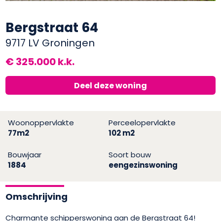
Bergstraat 64
9717 LV Groningen
€ 325.000 k.k.
Deel deze woning
Woonoppervlakte
Perceelopervlakte
77m2
102 m2
Bouwjaar
Soort bouw
1884
eengezinswoning
Omschrijving
Charmante schipperswoning aan de Bergstraat 64!