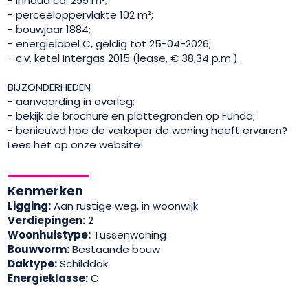
- inhoud ca. 299 m³;
- perceeloppervlakte 102 m²;
- bouwjaar 1884;
- energielabel C, geldig tot 25-04-2026;
- c.v. ketel Intergas 2015 (lease, € 38,34 p.m.).
BIJZONDERHEDEN
- aanvaarding in overleg;
- bekijk de brochure en plattegronden op Funda;
- benieuwd hoe de verkoper de woning heeft ervaren?
Lees het op onze website!
Kenmerken
Ligging:
Aan rustige weg, in woonwijk
Verdiepingen:
2
Woonhuistype:
Tussenwoning
Bouwvorm:
Bestaande bouw
Daktype:
Schilddak
Energieklasse:
C