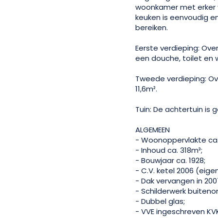
woonkamer met erker v
keuken is eenvoudig en
bereiken.
Eerste verdieping: Ov
een douche, toilet en 
Tweede verdieping: Ov
11,6m².
Tuin: De achtertuin is
ALGEMEEN
- Woonoppervlakte ca.
- Inhoud ca. 318m³;
- Bouwjaar ca. 1928;
- C.V. ketel 2006 (eig
- Dak vervangen in 200
- Schilderwerk buiteno
- Dubbel glas;
- VVE ingeschreven KVK,