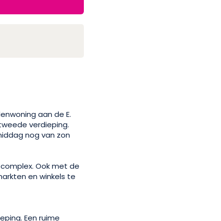
enwoning aan de E.
tweede verdieping.
 middag nog van zon
e complex. Ook met de
rmarkten en winkels te
eping. Een ruime