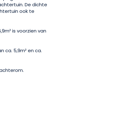
chtertuin. De dichte
htertuin ook te
9m² is voorzien van
n ca. 5,9m² en ca.
n achterom.