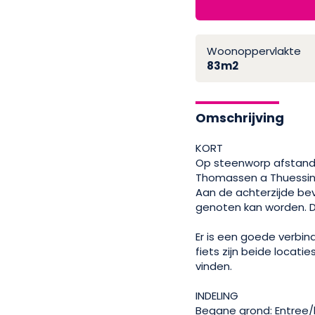
Woonoppervlakte
83m2
Omschrijving
KORT
Op steenworp afstand
Thomassen a Thuessink
Aan de achterzijde bev
genoten kan worden. De
Er is een goede verbi
fiets zijn beide locati
vinden.
INDELING
Begane grond: Entree/h