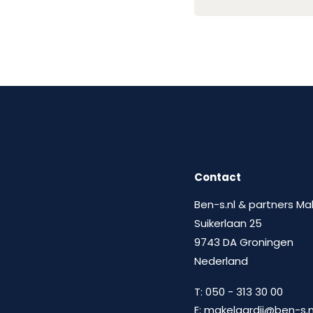
Contact
Ben-s.nl & partners Ma
Suikerlaan 25
9743 DA Groningen
Nederland
T:
050 - 313 30 00
E:
makelaardij@ben-s.n