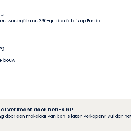
eg;
den, woningfilm en 360-graden foto's op Funda.
eg
e bouw
 al verkocht door ben-s.nl!
ing door een makelaar van ben-s laten verkopen? Vul dan h