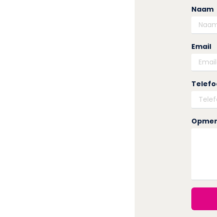
Naam
Email
Telef
Opmer