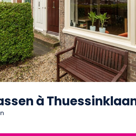
assen à Thuessinklaan
en