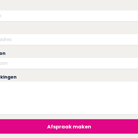
oon
kingen
Afspraak maken