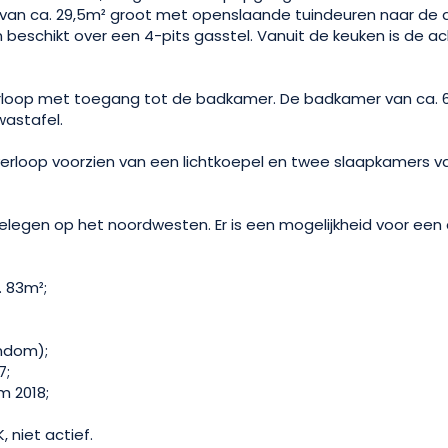
an ca. 29,5m² groot met openslaande tuindeuren naar de a
 beschikt over een 4-pits gasstel. Vanuit de keuken is de ac
erloop met toegang tot de badkamer. De badkamer van ca. 6,
wastafel.
erloop voorzien van een lichtkoepel en twee slaapkamers va
 gelegen op het noordwesten. Er is een mogelijkheid voor ee
 83m²;
endom);
7;
m 2018;
 niet actief.