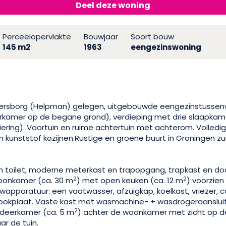
Deel deze woning
Perceelopervlakte
Bouwjaar
Soort bouw
145 m2
1963
eengezinswoning
ndersborg (Helpman) gelegen, uitgebouwde eengezinstussen
rkamer op de begane grond), verdieping met drie slaapkam
liering). Voortuin en ruime achtertuin met achterom. Volledi
n kunststof kozijnen.Rustige en groene buurt in Groningen zu
n toilet, moderne meterkast en trapopgang, trapkast en do
2
2
onkamer (ca. 30 m
) met open keuken (ca. 12 m
) voorzien
uwapparatuur: een vaatwasser, afzuigkap, koelkast, vriezer
ookplaat. Vaste kast met wasmachine- + wasdrogeraanslui
2
Studeerkamer (ca. 5 m
) achter de woonkamer met zicht op de
ar de tuin.