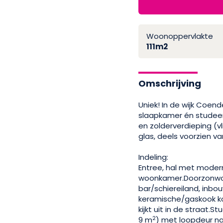
Woonoppervlakte
111m2
Omschrijving
Uniek! In de wijk Coe
slaapkamer én studee
en zolderverdieping (v
glas, deels voorzien va
Indeling:
Entree, hal met moder
woonkamer.Doorzonwo
bar/schiereiland, inbo
keramische/gaskook k
kijkt uit in de straat.
2
9 m
) met loopdeur na