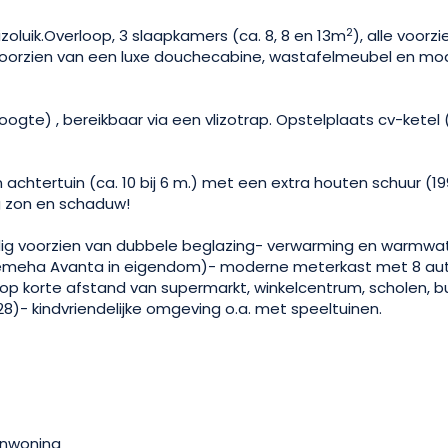
2
zoluik.Overloop, 3 slaapkamers (ca. 8, 8 en 13m
), alle voorz
voorzien van een luxe douchecabine, wastafelmeubel en mode
ogte) , bereikbaar via een vlizotrap. Opstelplaats cv-ketel 
achtertuin (ca. 10 bij 6 m.) met een extra houten schuur (1
 zon en schaduw!
dig voorzien van dubbele beglazing- verwarming en warmwat
(Remeha Avanta in eigendom)- moderne meterkast met 8 a
 op korte afstand van supermarkt, winkelcentrum, scholen, b
8)- kindvriendelijke omgeving o.a. met speeltuinen.
nwoning