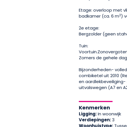
Etage: overloop met vli
2
badkamer (ca. 6 m
) 
2e etage:
Bergzolder (geen staho
Tuin:
Voortuin.Zonovergoten 
Zomers de gehele dag
Bijzonderheden- volle
combiketel uit 2010 
en aardlekbeveiliging-
uitvalswegen (A7 en A2
Kenmerken
Ligging:
In woonwijk
Verdiepingen:
3
Woonhuistype:
Tusse