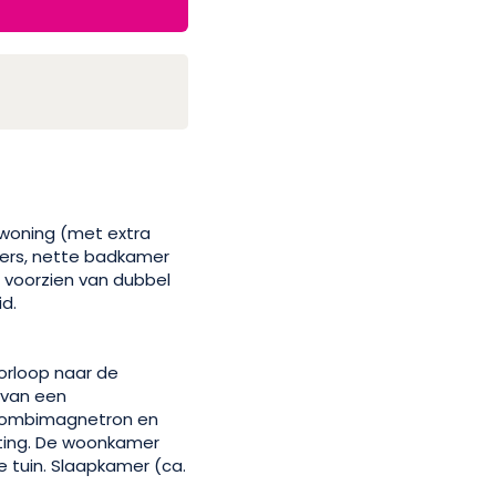
woning (met extra
ers, nette badkamer
g voorzien van dubbel
id.
orloop naar de
 van een
, combimagnetron en
ting. De woonkamer
 tuin. Slaapkamer (ca.