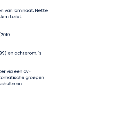
ien van laminaat. Nette
rn toilet.
(2010.
999) en achterom. 's
er via een cv-
utomatische groepen
ushalte en