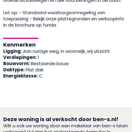
Goede uitvalswegen en alle voorzieningen in de buurt
Let op: - Standaard waarborgsomregeling van
toepassing - Bekijk onze plattegronden en verkoopinfo
in de brochure op funda.
Kenmerken
Ligging:
Aan rustige weg, in woonwijk, vrij uitzicht
Verdiepingen:
1
Bouwvorm:
Bestaande bouw
Daktype:
Plat dak
Energieklasse:
C
Deze woning is al verkocht door ben-s.nl!
Wilt u ook uw woning door een makelaar van ben-s laten
verkopen? Vul dan het onderstaande formulier in.