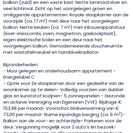
balkon (zuid) en een vaste kast. Nette laminaatvloer en
veel lichtinval. Zicht op het voorgelegen groen en
omliggende appartementen. Royale slaapkamer aan de
voorzijde (ca. 17 m²) met deur naar het voorgelegen
balkon. Nette keuken (ca. 7 m²) met inbouwapparatuur
(koel-vriescombi, oven, magnetron, gaskookplaat),
eigen elektrische boiler en een deur naar het
voorgelegen balkon. Gemoderniseerde doucheruimte
met wastafelmeubel en handdoekradiator.
Bijzonderheden:
- Mooi gelegen en onderhoudsarm appartement -
Energielabel C
- Optie voor 2e slaapkamer door een gedeelte van de
woonkamer op te delen- Volledig voorzien van dubbel
glas en kunststof kozijnen- 5 zonnepanelen - Gezonde
en actieve Vereniging van Eigenaren (VVE). Bijdrage €
153,98 per maand- Voorschot blokverwarming van €
2
73,00 per maand- Ruime inpandige berging (ca. 6 m
)-
Balkon aan de voor- en achterzijde- Parkeren voor de
deur. Vergunning mogelijk voor 2 auto's én bezoek-