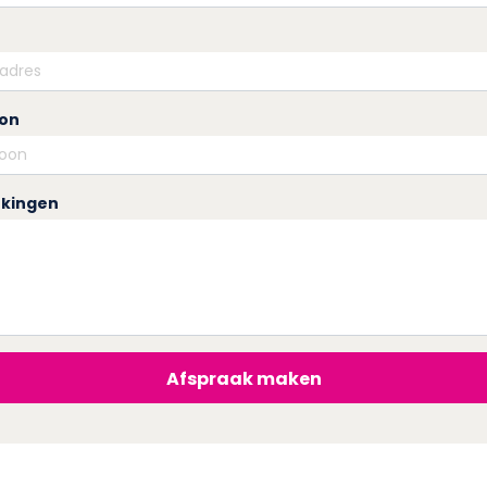
oon
kingen
Afspraak maken