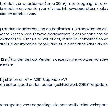
Lichte doorzonwoonkamer (circa 30m²) met toegang tot een
 is modern en voorzien van diverse inbouwapparatuur zoals e
sser en combi-oven.
tot drie slaapkamers en de badkamer. De slaapkamers zijn 
 vaste kasten. Vanuit twee slaapkamers is er toegang tot e
2
adkamer (ca. 6 m
) is al wat ouder, maar wel compleet en vo
afel. De wasmachine aansluiting zit in een vaste kast van é
2
 12 m
) onder de kap. Verder is deze ruimte voorzien van div
elevisie.
 bij station en A7 + A28* Slapende VVE
n en buiten goed onderhouden (schilderwerk 2019)* Afgeslo
omregeling van toepassing- zie persoonlijk tekst verkoper