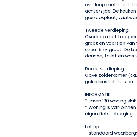
overloop met toilet. 
achterzijde. De keuken
gaskookplaat, vaatwa
Tweede verdieping:
Overloop met toegang 
groot en voorzien van
circa 16m² groot. De b
douche, toilet en wast
Derde verdieping:
Gave zolderkamer (ca.
geluidsinstallaties en t
INFORMATIE
* Jaren '30 woning vlak
* Woning is van binne
eigen fietsenberging
Let op:
- standaard waarborgs