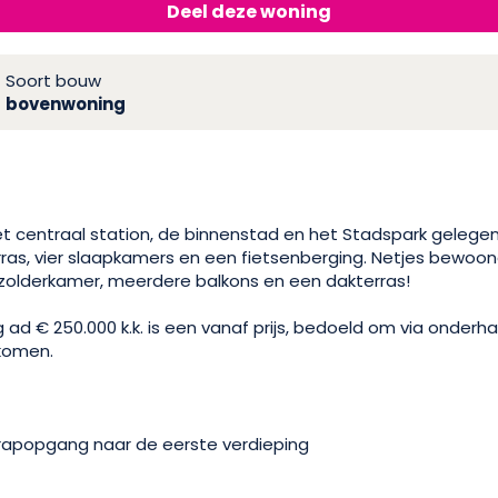
Deel deze woning
Soort bouw
bovenwoning
t centraal station, de binnenstad en het Stadspark geleg
ras, vier slaapkamers en een fietsenberging. Netjes bewoond
 zolderkamer, meerdere balkons en een dakterras!
 € 250.000 k.k. is een vanaf prijs, bedoeld om via onderha
komen.
trapopgang naar de eerste verdieping