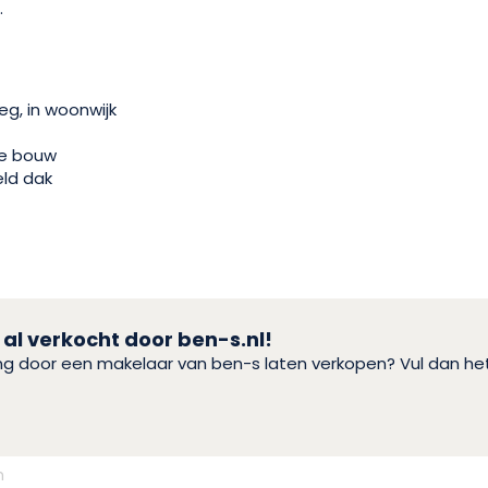
.
eg, in woonwijk
e bouw
ld dak
 al verkocht door ben-s.nl!
ing door een makelaar van ben-s laten verkopen? Vul dan h