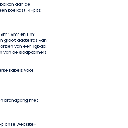
 balkon aan de
en koelkast, 4-pits
9m², 9m² en 11m²
en groot dakterras van
orzien van een ligbad,
én van de slaapkamers.
erse kabels voor
ten brandgang met
 op onze website-