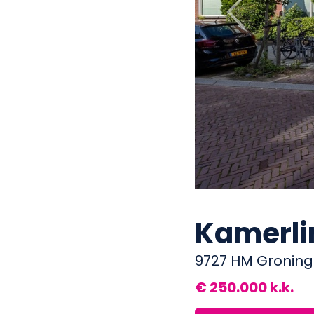
Previous
Kamerli
9727 HM Gronin
€ 250.000 k.k.