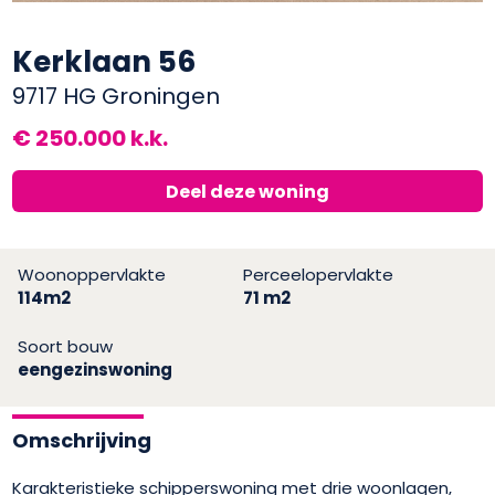
Kerklaan 56
9717 HG Groningen
€ 250.000 k.k.
Deel deze woning
Woonoppervlakte
Perceelopervlakte
114m2
71 m2
Soort bouw
eengezinswoning
Omschrijving
Karakteristieke schipperswoning met drie woonlagen,