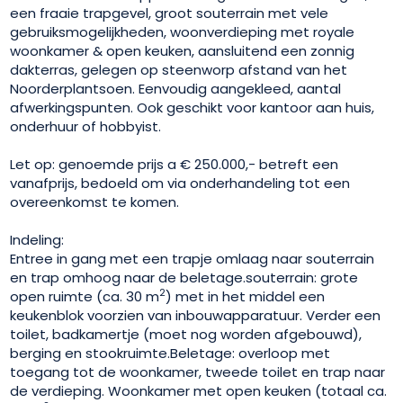
een fraaie trapgevel, groot souterrain met vele
gebruiksmogelijkheden, woonverdieping met royale
woonkamer & open keuken, aansluitend een zonnig
dakterras, gelegen op steenworp afstand van het
Noorderplantsoen. Eenvoudig aangekleed, aantal
afwerkingspunten. Ook geschikt voor kantoor aan huis,
onderhuur of hobbyist.
Let op: genoemde prijs a € 250.000,- betreft een
vanafprijs, bedoeld om via onderhandeling tot een
overeenkomst te komen.
Indeling:
Entree in gang met een trapje omlaag naar souterrain
en trap omhoog naar de beletage.souterrain: grote
2
open ruimte (ca. 30 m
) met in het middel een
keukenblok voorzien van inbouwapparatuur. Verder een
toilet, badkamertje (moet nog worden afgebouwd),
berging en stookruimte.Beletage: overloop met
toegang tot de woonkamer, tweede toilet en trap naar
de verdieping. Woonkamer met open keuken (totaal ca.