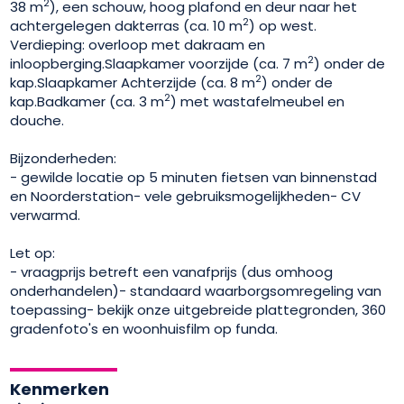
2
38 m
), een schouw, hoog plafond en deur naar het
2
achtergelegen dakterras (ca. 10 m
) op west.
Verdieping: overloop met dakraam en
2
inloopberging.Slaapkamer voorzijde (ca. 7 m
) onder de
2
kap.Slaapkamer Achterzijde (ca. 8 m
) onder de
2
kap.Badkamer (ca. 3 m
) met wastafelmeubel en
douche.
Bijzonderheden:
- gewilde locatie op 5 minuten fietsen van binnenstad
en Noorderstation- vele gebruiksmogelijkheden- CV
verwarmd.
Let op:
- vraagprijs betreft een vanafprijs (dus omhoog
onderhandelen)- standaard waarborgsomregeling van
toepassing- bekijk onze uitgebreide plattegronden, 360
gradenfoto's en woonhuisfilm op funda.
Kenmerken