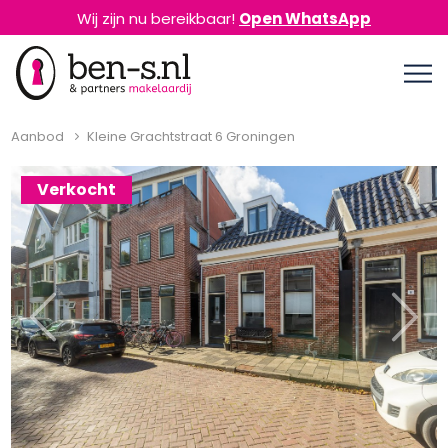
Wij zijn nu bereikbaar!
Open WhatsApp
Aanbod
Kleine Grachtstraat 6 Groningen
Verkocht
Previous
Next