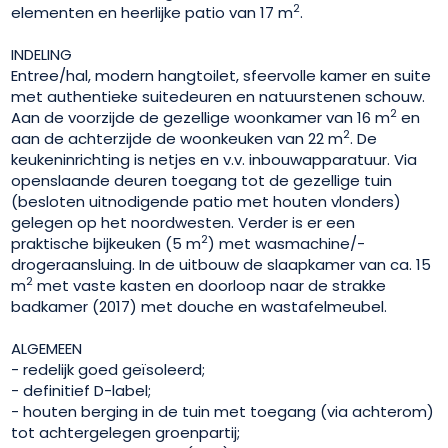
2
elementen en heerlijke patio van 17 m
.
INDELING
Entree/hal, modern hangtoilet, sfeervolle kamer en suite
met authentieke suitedeuren en natuurstenen schouw.
2
Aan de voorzijde de gezellige woonkamer van 16 m
en
2
aan de achterzijde de woonkeuken van 22 m
. De
keukeninrichting is netjes en v.v. inbouwapparatuur. Via
openslaande deuren toegang tot de gezellige tuin
(besloten uitnodigende patio met houten vlonders)
gelegen op het noordwesten. Verder is er een
2
praktische bijkeuken (5 m
) met wasmachine/-
drogeraansluing. In de uitbouw de slaapkamer van ca. 15
2
m
met vaste kasten en doorloop naar de strakke
badkamer (2017) met douche en wastafelmeubel.
ALGEMEEN
- redelijk goed geïsoleerd;
- definitief D-label;
- houten berging in de tuin met toegang (via achterom)
tot achtergelegen groenpartij;