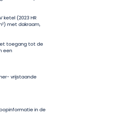
V ketel (2023 HR
 m²) met dakraam,
met toegang tot de
an een
er- vrijstaande
oopinformatie in de