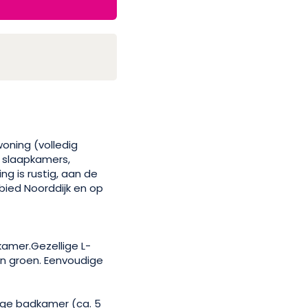
ning (volledig
r slaapkamers,
ng is rustig, aan de
bied Noorddijk en op
kamer.Gezellige L-
n groen. Eenvoudige
rige badkamer (ca. 5