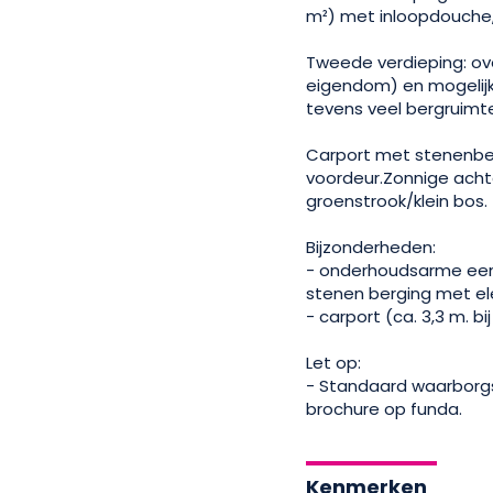
m²) met inloopdouche,
Tweede verdieping: ove
eigendom) en mogelijk
tevens veel bergruimt
Carport met stenenberg
voordeur.Zonnige achte
groenstrook/klein bos.
Bijzonderheden:
- onderhoudsarme een
stenen berging met ele
- carport (ca. 3,3 m. bij
Let op:
- Standaard waarborgs
brochure op funda.
Kenmerken