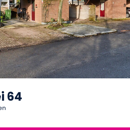
i 64
en