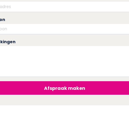
oon
kingen
Afspraak maken