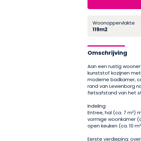
Woonoppervlakte
119m2
Omschrijving
Aan een rustig woone
kunststof kozijnen me
moderne badkamer, carp
rand van Lewenborg nab
fietsafstand van het 
Indeling:
Entree, hal (ca. 7 m²)
vormige woonkamer (ca
open keuken (ca. 10 m²
Eerste verdieping: ove