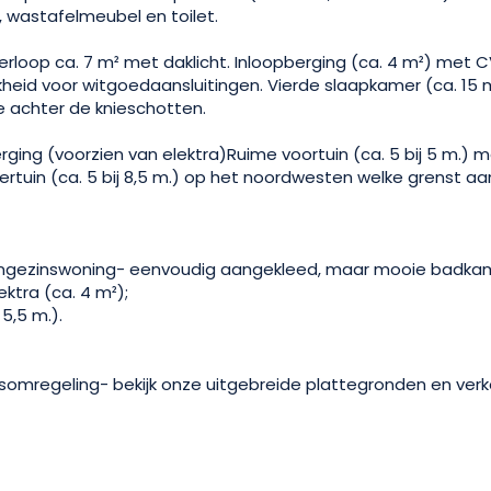
 wastafelmeubel en toilet.
rloop ca. 7 m² met daklicht. Inloopberging (ca. 4 m²) met C
heid voor witgoedaansluitingen. Vierde slaapkamer (ca. 15
e achter de knieschotten.
ing (voorzien van elektra)Ruime voortuin (ca. 5 bij 5 m.) 
rtuin (ca. 5 bij 8,5 m.) op het noordwesten welke grenst a
gezinswoning- eenvoudig aangekleed, maar mooie badkam
ktra (ca. 4 m²);
 5,5 m.).
omregeling- bekijk onze uitgebreide plattegronden en verk