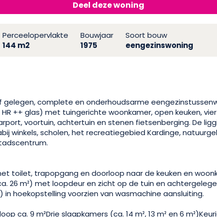
Deel deze woning
Perceelopervlakte
Bouwjaar
Soort bouw
144 m2
1975
eengezinswoning
rf gelegen, complete en onderhoudsarme eengezinstussenwo
t HR ++ glas) met tuingerichte woonkamer, open keuken, vie
ort, voortuin, achtertuin en stenen fietsenberging. De liggi
ij winkels, scholen, het recreatiegebied Kardinge, natuurge
stadscentrum.
 met toilet, trapopgang en doorloop naar de keuken en woon
. 26 m²) met loopdeur en zicht op de tuin en achtergelege
) in hoekopstelling voorzien van wasmachine aansluiting.
rloop ca. 9 m²Drie slaapkamers (ca. 14 m², 13 m² en 6 m²)Keu