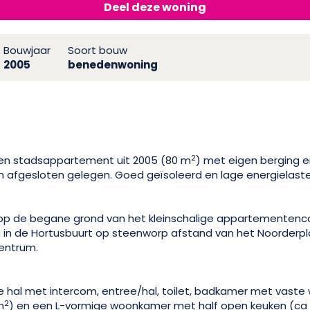
Deel deze woning
Bouwjaar
Soort bouw
2005
benedenwoning
2
en stadsappartement uit 2005 (80 m
) met eigen berging e
g en afgesloten gelegen. Goed geïsoleerd en lage energielast
 op de begane grond van het kleinschalige appartementen
en in de Hortusbuurt op steenworp afstand van het Noorderp
entrum.
e hal met intercom, entree/hal, toilet, badkamer met vaste
2
m
) en een L-vormige woonkamer met half open keuken (ca