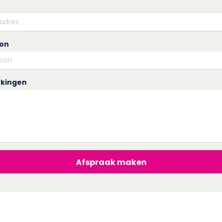
oon
kingen
Afspraak maken