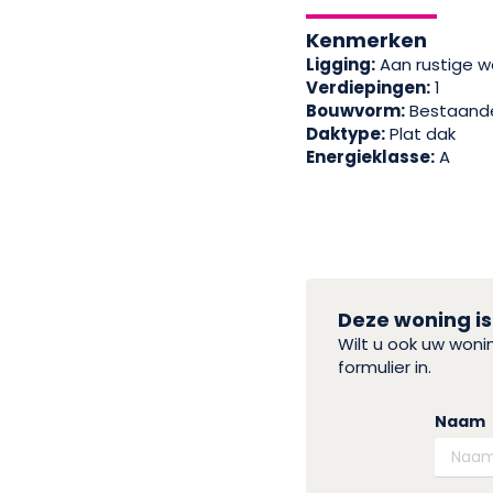
Kenmerken
Ligging:
Aan rustige we
Verdiepingen:
1
Bouwvorm:
Bestaand
Daktype:
Plat dak
Energieklasse:
A
Deze woning is
Wilt u ook uw won
formulier in.
Naam