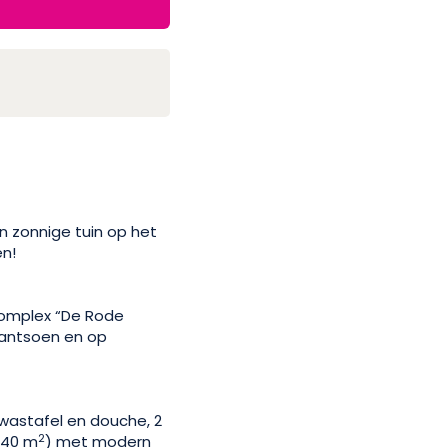
n zonnige tuin op het
en!
complex “De Rode
lantsoen en op
 wastafel en douche, 2
2
 40 m
) met modern