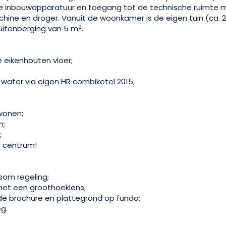
e inbouwapparatuur en toegang tot de technische ruimte m
hine en droger. Vanuit de woonkamer is de eigen tuin (ca. 
2
uitenberging van 5 m
.
e eikenhouten vloer;
water via eigen HR combiketel 2015;
 wonen;
n;
;
t centrum!
som regeling;
 met een groothoeklens;
ide brochure en plattegrond op funda;
eg.