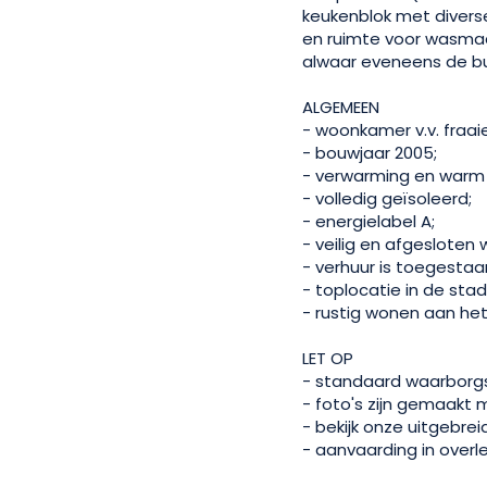
keukenblok met divers
en ruimte voor wasmac
alwaar eveneens de b
ALGEMEEN
- woonkamer v.v. fraai
- bouwjaar 2005;
- verwarming en warm 
- volledig geïsoleerd;
- energielabel A;
- veilig en afgesloten
- verhuur is toegestaa
- toplocatie in de stad
- rustig wonen aan he
LET OP
- standaard waarborg
- foto's zijn gemaakt
- bekijk onze uitgebre
- aanvaarding in overl