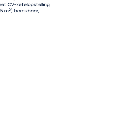
et CV-ketelopstelling
2
25 m
) bereikbaar,