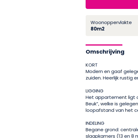
Woonoppervlakte
80m2
Omschrijving
KORT
Modern en gaaf geleg
zuiden. Heerlijk rusti
LIGGING
Het appartement ligt
Beuk”, welke is geleg
loopafstand van het c
INDELING
Begane grond: central
slaapkamers (13 en 8 