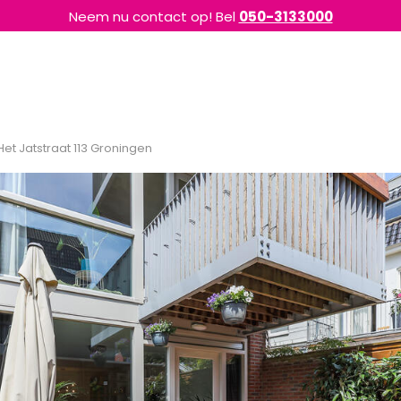
Neem nu contact op! Bel
050-3133000
 Het Jatstraat 113 Groningen