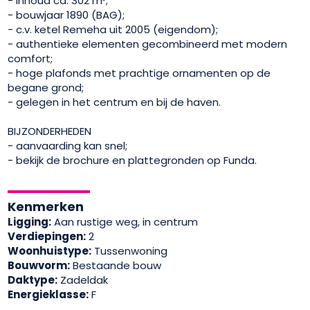
- inhoud ca. 302 m³;
- bouwjaar 1890 (BAG);
- c.v. ketel Remeha uit 2005 (eigendom);
- authentieke elementen gecombineerd met modern
comfort;
- hoge plafonds met prachtige ornamenten op de
begane grond;
- gelegen in het centrum en bij de haven.
BIJZONDERHEDEN
- aanvaarding kan snel;
- bekijk de brochure en plattegronden op Funda.
Kenmerken
Ligging:
Aan rustige weg, in centrum
Verdiepingen:
2
Woonhuistype:
Tussenwoning
Bouwvorm:
Bestaande bouw
Daktype:
Zadeldak
Energieklasse:
F