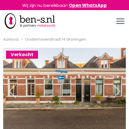
Wij zijn nu bereikbaar!
Open WhatsApp
Aanbod
Oosterhavenstraat 14 Groningen
Verkocht
Previous
Next