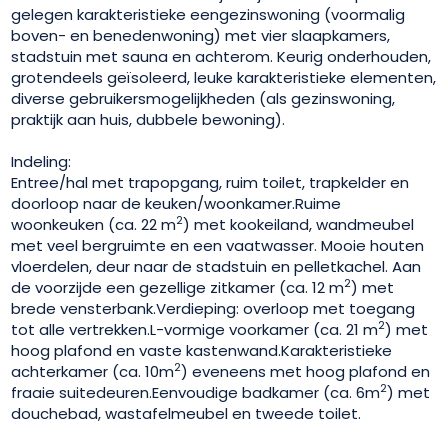
gelegen karakteristieke eengezinswoning (voormalig
boven- en benedenwoning) met vier slaapkamers,
stadstuin met sauna en achterom. Keurig onderhouden,
grotendeels geïsoleerd, leuke karakteristieke elementen,
diverse gebruikersmogelijkheden (als gezinswoning,
praktijk aan huis, dubbele bewoning).
Indeling:
Entree/hal met trapopgang, ruim toilet, trapkelder en
doorloop naar de keuken/woonkamer.Ruime
2
woonkeuken (ca. 22 m
) met kookeiland, wandmeubel
met veel bergruimte en een vaatwasser. Mooie houten
vloerdelen, deur naar de stadstuin en pelletkachel. Aan
2
de voorzijde een gezellige zitkamer (ca. 12 m
) met
brede vensterbank.Verdieping: overloop met toegang
2
tot alle vertrekken.L-vormige voorkamer (ca. 21 m
) met
hoog plafond en vaste kastenwand.Karakteristieke
2
achterkamer (ca. 10m
) eveneens met hoog plafond en
2
fraaie suitedeuren.Eenvoudige badkamer (ca. 6m
) met
douchebad, wastafelmeubel en tweede toilet.