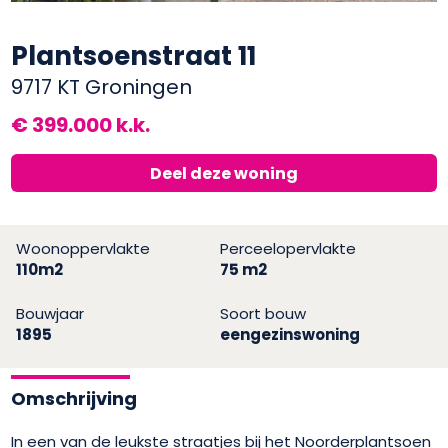
Plantsoenstraat 11
9717 KT Groningen
€ 399.000 k.k.
Deel deze woning
Woonoppervlakte
Perceelopervlakte
110m2
75 m2
Bouwjaar
Soort bouw
1895
eengezinswoning
Omschrijving
In een van de leukste straatjes bij het Noorderplantsoen