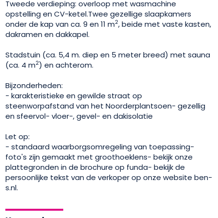
Tweede verdieping: overloop met wasmachine
opstelling en CV-ketel.Twee gezellige slaapkamers
2
onder de kap van ca. 9 en 11 m
, beide met vaste kasten,
dakramen en dakkapel.
Stadstuin (ca. 5,4 m. diep en 5 meter breed) met sauna
2
(ca. 4 m
) en achterom.
Bijzonderheden:
- karakteristieke en gewilde straat op
steenworpafstand van het Noorderplantsoen- gezellig
en sfeervol- vloer-, gevel- en dakisolatie
Let op:
- standaard waarborgsomregeling van toepassing-
foto's zijn gemaakt met groothoeklens- bekijk onze
plattegronden in de brochure op funda- bekijk de
persoonlijke tekst van de verkoper op onze website ben-
s.nl.