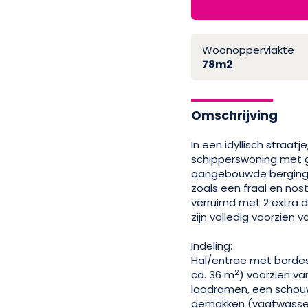
Woonoppervlakte
78m2
Omschrijving
In een idyllisch straa
schipperswoning met g
aangebouwde berging (
zoals een fraai en nos
verruimd met 2 extra d
zijn volledig voorzien v
Indeling:
Hal/entree met borde
2
ca. 36 m
) voorzien v
loodramen, een schouw
gemakken (vaatwasser