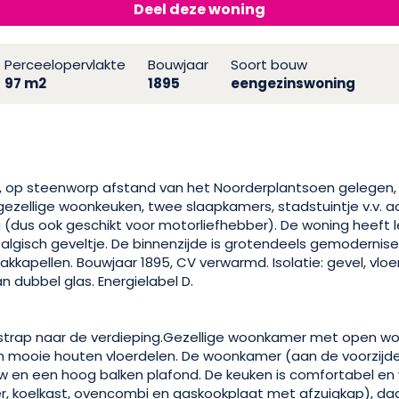
Deel deze woning
Perceelopervlakte
Bouwjaar
Soort bouw
97 m2
1895
eengezinswoning
tje, op steenworp afstand van het Noorderplantsoen gelegen, 
ezellige woonkeuken, twee slaapkamers, stadstuintje v.v. 
dus ook geschikt voor motorliefhebber). De woning heeft 
talgisch geveltje. De binnenzijde is grotendeels gemodernise
akkapellen. Bouwjaar 1895, CV verwarmd. Isolatie: gevel, vlo
an dubbel glas. Energielabel D.
strap naar de verdieping.Gezellige woonkamer met open 
an mooie houten vloerdelen. De woonkamer (aan de voorzijde
 en een hoog balken plafond. De keuken is comfortabel en v
, koelkast, ovencombi en gaskookplaat met afzuigkap), d