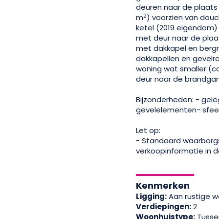
deuren naar de plaats
2
m
) voorzien van douc
ketel (2019 eigendom)
met deur naar de plaat
met dakkapel en bergr
dakkapellen en gevelr
woning wat smaller (ca
deur naar de brandga
Bijzonderheden: - gele
gevelelementen- sfeer
Let op:
- Standaard waarborgs
verkoopinformatie in d
Kenmerken
Ligging:
Aan rustige w
Verdiepingen:
2
Woonhuistype:
Tusse