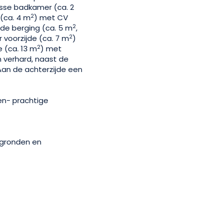
usse badkamer (ca. 2
2
 (ca. 4 m
) met CV
2
de berging (ca. 5 m
,
2
 voorzijde (ca. 7 m
)
2
 (ca. 13 m
) met
 verhard, naast de
 Aan de achterzijde een
en- prachtige
egronden en