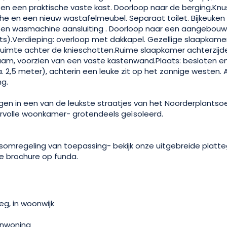
 en een praktische vaste kast. Doorloop naar de berging.Kn
he en een nieuw wastafelmeubel. Separaat toilet. Bijkeuken
 en wasmachine aansluiting . Doorloop naar een aangebouw
s).Verdieping: overloop met dakkapel. Gezellige slaapkamer
uimte achter de knieschotten.Ruime slaapkamer achterzijde
aam, voorzien van een vaste kastenwand.Plaats: besloten en
. 2,5 meter), achterin een leuke zit op het zonnige westen.
ng.
gen in een van de leukste straatjes van het Noorderplantso
volle woonkamer- grotendeels geïsoleerd.
omregeling van toepassing- bekijk onze uitgebreide platt
e brochure op funda.
eg, in woonwijk
nwoning