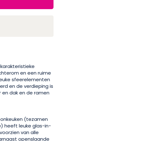
karakteristieke
achterom en een ruime
leuke sfeerelementen
erd en de verdieping is
er en dak en de ramen
woonkeuken (tezamen
) heeft leuke glas-in-
oorzien van alle
aarnaast openslaande