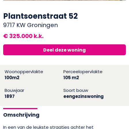
Plantsoenstraat 52
9717 KW Groningen
€ 325.000 k.k.
Deel deze woning
Woonoppervlakte
Perceelopervlakte
100m2
105 m2
Bouwjaar
Soort bouw
1897
eengezinswoning
Omschrijving
In een van de leukste straatjes achter het