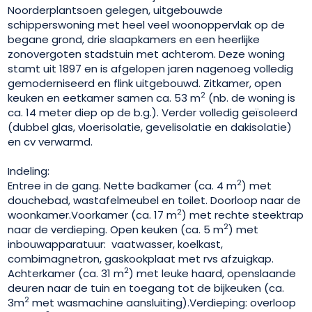
Noorderplantsoen gelegen, uitgebouwde
schipperswoning met heel veel woonoppervlak op de
begane grond, drie slaapkamers en een heerlijke
zonovergoten stadstuin met achterom. Deze woning
stamt uit 1897 en is afgelopen jaren nagenoeg volledig
gemoderniseerd en flink uitgebouwd. Zitkamer, open
2
keuken en eetkamer samen ca. 53 m
(nb. de woning is
ca. 14 meter diep op de b.g.). Verder volledig geïsoleerd
(dubbel glas, vloerisolatie, gevelisolatie en dakisolatie)
en cv verwarmd.
Indeling:
2
Entree in de gang. Nette badkamer (ca. 4 m
) met
douchebad, wastafelmeubel en toilet. Doorloop naar de
2
woonkamer.Voorkamer (ca. 17 m
) met rechte steektrap
2
naar de verdieping. Open keuken (ca. 5 m
) met
inbouwapparatuur: vaatwasser, koelkast,
combimagnetron, gaskookplaat met rvs afzuigkap.
2
Achterkamer (ca. 31 m
) met leuke haard, openslaande
deuren naar de tuin en toegang tot de bijkeuken (ca.
2
3m
met wasmachine aansluiting).Verdieping: overloop