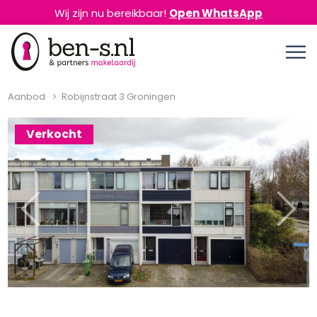
Wij zijn nu bereikbaar!
Open WhatsApp
Aanbod
Robijnstraat 3 Groningen
Verkocht
Previous
Next