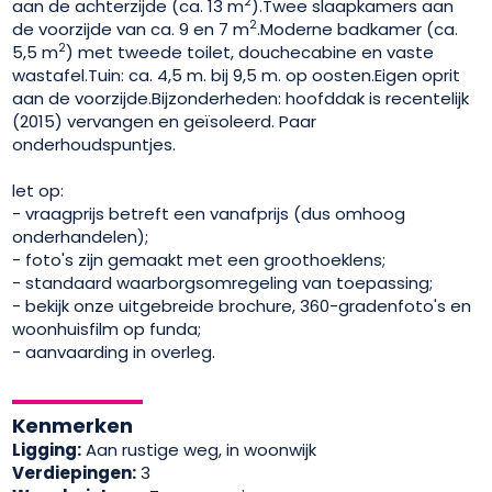
2
aan de achterzijde (ca. 13 m
).Twee slaapkamers aan
2
de voorzijde van ca. 9 en 7 m
.Moderne badkamer (ca.
2
5,5 m
) met tweede toilet, douchecabine en vaste
wastafel.Tuin: ca. 4,5 m. bij 9,5 m. op oosten.Eigen oprit
aan de voorzijde.Bijzonderheden: hoofddak is recentelijk
(2015) vervangen en geïsoleerd. Paar
onderhoudspuntjes.
let op:
- vraagprijs betreft een vanafprijs (dus omhoog
onderhandelen);
- foto's zijn gemaakt met een groothoeklens;
- standaard waarborgsomregeling van toepassing;
- bekijk onze uitgebreide brochure, 360-gradenfoto's en
woonhuisfilm op funda;
- aanvaarding in overleg.
Kenmerken
Ligging:
Aan rustige weg, in woonwijk
Verdiepingen:
3