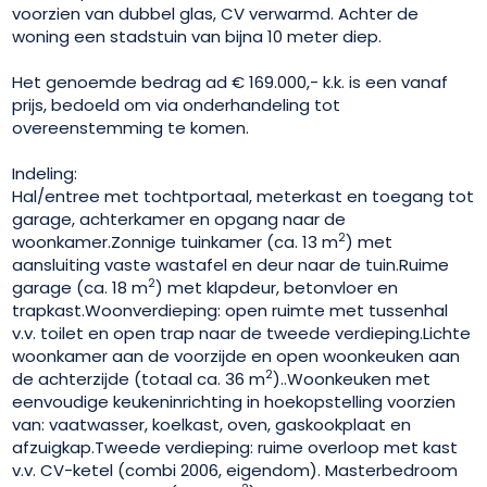
voorzien van dubbel glas, CV verwarmd. Achter de
woning een stadstuin van bijna 10 meter diep.
Het genoemde bedrag ad € 169.000,- k.k. is een vanaf
prijs, bedoeld om via onderhandeling tot
overeenstemming te komen.
Indeling:
Hal/entree met tochtportaal, meterkast en toegang tot
garage, achterkamer en opgang naar de
2
woonkamer.Zonnige tuinkamer (ca. 13 m
) met
aansluiting vaste wastafel en deur naar de tuin.Ruime
2
garage (ca. 18 m
) met klapdeur, betonvloer en
trapkast.Woonverdieping: open ruimte met tussenhal
v.v. toilet en open trap naar de tweede verdieping.Lichte
woonkamer aan de voorzijde en open woonkeuken aan
2
de achterzijde (totaal ca. 36 m
)..Woonkeuken met
eenvoudige keukeninrichting in hoekopstelling voorzien
van: vaatwasser, koelkast, oven, gaskookplaat en
afzuigkap.Tweede verdieping: ruime overloop met kast
v.v. CV-ketel (combi 2006, eigendom). Masterbedroom