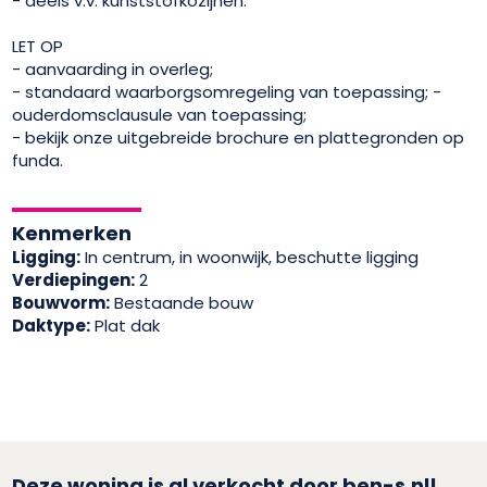
- deels v.v. kunststofkozijnen.
LET OP
- aanvaarding in overleg;
- standaard waarborgsomregeling van toepassing; -
ouderdomsclausule van toepassing;
- bekijk onze uitgebreide brochure en plattegronden op
funda.
Kenmerken
Ligging:
In centrum, in woonwijk, beschutte ligging
Verdiepingen:
2
Bouwvorm:
Bestaande bouw
Daktype:
Plat dak
Deze woning is al verkocht door ben-s.nl!