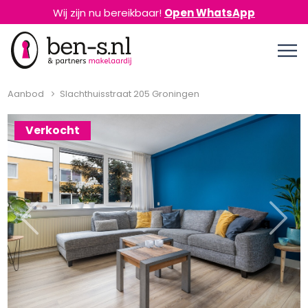
Wij zijn nu bereikbaar!
Open WhatsApp
Aanbod
Slachthuisstraat 205 Groningen
Verkocht
Previous
Next