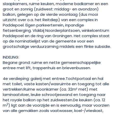
slaapkamers, ruime keuken, moderne badkamer en een
groot en zonnig (zuidwest: middag- en avondzon)
balkon, gelegen op de vierde woonlaag (dus mooi
uitzicht over o.a. het Reitdiep) van een complex in
Paddepoel. Eigen parkeerterrein, inpandige
fietsenberging. Vlakbij Noorderplantsoen, winkelcentrum
Paddepoel en de ring van Groningen. Het complex staat
op de nominatielijst van de gemeente voor een
grootschalige verduurzaming middels een flinke subsidie.
INDELING:
Begane grond: ruime en nette gemeenschappelijke
entree met lift, trappenhuis en brievenbussen.
4e verdieping: galerij met entree.Tochtportaal en hal
met toilet, vaste kasten/wasruimte en toegang tot alle
vertrekken.Ruime woonkamer (ca. 32m² met) met
laminaatvloer, leuke schrootjeswand en toegang naar
het royale balkon op het zuidwesten.De keuken (ca. 12
2
m
) ligt aan de voorzijde en is eenvoudig, maar voorzien
van alle gemakken zoals vaatwasser, koel-/vrieskast,