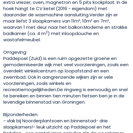
extra vriezer, oven, magnetron en 5 pits kookplaat. In de
hoek hangt te CV ketel (2016 - eigendom) met
daaronder de wasmachine aansluiting.Verder zijn er
maar liefst 3 slaapkamers van 11m², 10m² en 7m²,
waarvan 1 met deur naar het balkon.Moderne en strakke
2
badkamer (ca. 4 m
) met inloopdouche en
wastafelmeubel.
Omgeving:
Paddepoel (Zuid) is een ruim opgezette groene en
gemoderniseerde wijk met veel voorzieningen, zoals een
overdekt winkelcentrum op loopafstand en een
zwembad. Ook in aangrenzende wijken zijn er vele
voorzieningen, zoals winkels en
recreatiemogelijkheden.De ringweg is eenvoudig en snel
te bereiken en binnen tien minuten fietsen ben je in de
levendige binnenstad van Groningen.
Bijzonderheden:
- vlak bij Noorderplantsoen en binnenstad- drie
slaapkamers!- leuk uitzicht op Paddepoel en het