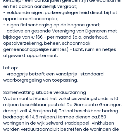
Reitdiep- een aantal jaren geleden zijn de woonkamer
en het balkon aanzienlijk vergroot;
- voldoende eigen parkeergelegenheid direct bij het
appartementencomplex;
- eigen fietsenberging op de begane grond;
- actieve en gezonde Vereniging van Eigenaren met
bijdrage van € 166,- per maand (o.a. onderhoud,
opstalverzekering, beheer, schoonmaak
gemeenschappelijke ruimtes).- Licht, ruim en netjes
afgewerkt appartement.
Let op:
- vraagprijs betreft een vanafprijs- standaard
waarborgregeling van toepassing.
Samenvatting situatie verduurzaming
WatermanflatVanuit het volkshuisvestingsfonds is 10
miljoen beschikbaar gesteld. De Gemeente Groningen
draagt zelf 4,5miljoen bij. Totaal beschikbaar bedrag
bedraagt € 14,5 miljoen.Hiermee dienen ca.850
woningen in de wijk Selwerd-Paddepoel-Vinkhuizen
worden verduurzaamd.Dit betreffen de woningen die