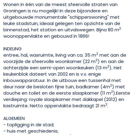
Wonen in één van de meest sfeervolle straten van
Groningen is nu mogelijk! In deze bijzondere en
uitgebouwde monumentale "schipperswoning" met
leuke stadstuin, ideaal gelegen ten opzichte van de
2
binnenstad, het station en uitvalswegen. Bijna 80 m
woonoppervlakte en gebouwd in 1866!
INDELING
2
entree, hal, wasruimte, living van ca. 35 m
met aan de
2
voorzijde de sfeervolle woonkamer (22 m
) en aan de
2
achterzijde een semi-open woonkeuken (13 m
). Het
keukenblok dateert van 2002 en is v.v. enige
inbouwapparatuur. In de uitbouw een tussenhal met
2
deur naar de besloten fijne tuin, badkamer (4m
) met
2
douche en toilet en de eerste slaapkamer (11 m
).Eerste
verdieping: royale slaapkamer met dakkapel (2012) en
2
kastruimte. Netto oppervlakte bedraagt 21 m
.
ALGEMEEN
- topligging in de stad;
- huis met geschiedenis;