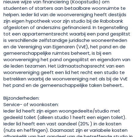
nieuwe wijze van financiering (Koopstudio) om
studenten of starters aan betaalbare woonruimte te
helpen. Ieder lid van de woonvereniging heeft destijds
zijn eigen hypotheek voor zijn studio bij de Rabobank
afgesloten of anderszins gefinancierd. In tegenstelling
tot een appartementsrecht waarbij een pand gesplitst
is verschillende zelfstandige juridische wooneenheden
en de Vereniging van Eigenaren (VvE), het pand en de
gemeenschappelijke ruimtes beheert, is bij een
woonvereniging het pand ongesplitst en eigendom van
de leden tezamen. Het Lidmaatschapsrecht van een
woonvereniging geeft een lid het recht een studio te
betrekken waarbij de woonvereniging net als bij de VvE
het pand en de gemeenschappelijke taken beheert..
Bijzonderheden:
Service- of woonkosten:
Ieder lid heeft zijn eigen woongedeelte/studio met
gedeeld toilet (alleen studio 1 heeft een eigen toilet).
Ieder lid heeft een vast aandeel (20% ) in de kosten
(nuts en heffingen). Daarnaast zijn er variabele kosten
afhankelijk van het aandeel van de betreffende studio in