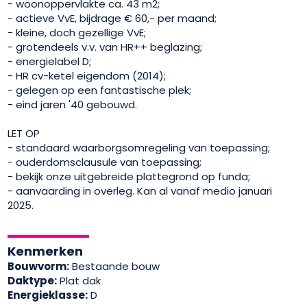
- woonoppervlakte ca. 43 m2;
- actieve VvE, bijdrage € 60,- per maand;
- kleine, doch gezellige VvE;
- grotendeels v.v. van HR++ beglazing;
- energielabel D;
- HR cv-ketel eigendom (2014);
- gelegen op een fantastische plek;
- eind jaren '40 gebouwd.
LET OP
- standaard waarborgsomregeling van toepassing;
- ouderdomsclausule van toepassing;
- bekijk onze uitgebreide plattegrond op funda;
- aanvaarding in overleg. Kan al vanaf medio januari
2025.
Kenmerken
Bouwvorm:
Bestaande bouw
Daktype:
Plat dak
Energieklasse:
D