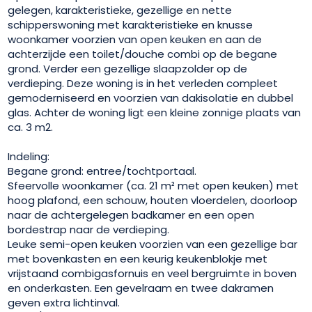
gelegen, karakteristieke, gezellige en nette
schipperswoning met karakteristieke en knusse
woonkamer voorzien van open keuken en aan de
achterzijde een toilet/douche combi op de begane
grond. Verder een gezellige slaapzolder op de
verdieping. Deze woning is in het verleden compleet
gemoderniseerd en voorzien van dakisolatie en dubbel
glas. Achter de woning ligt een kleine zonnige plaats van
ca. 3 m2.
Indeling:
Begane grond: entree/tochtportaal.
Sfeervolle woonkamer (ca. 21 m² met open keuken) met
hoog plafond, een schouw, houten vloerdelen, doorloop
naar de achtergelegen badkamer en een open
bordestrap naar de verdieping.
Leuke semi-open keuken voorzien van een gezellige bar
met bovenkasten en een keurig keukenblokje met
vrijstaand combigasfornuis en veel bergruimte in boven
en onderkasten. Een gevelraam en twee dakramen
geven extra lichtinval.