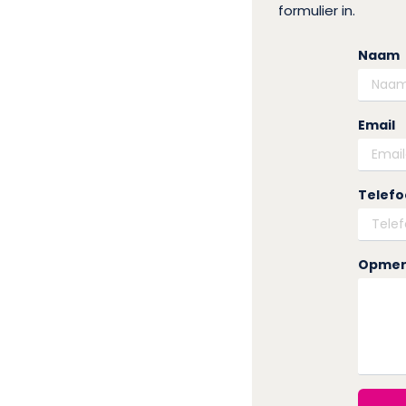
formulier in.
Naam
Email
Telef
Opmer