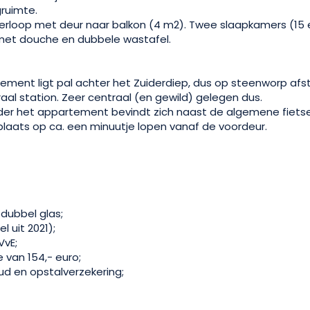
ruimte.
erloop met deur naar balkon (4 m2). Twee slaapkamers (15 
met douche en dubbele wastafel.
tement ligt pal achter het Zuiderdiep, dus op steenworp afs
aal station. Zeer centraal (en gewild) gelegen dus.
der het appartement bevindt zich naast de algemene fietsen
plaats op ca. een minuutje lopen vanaf de voordeur.
 dubbel glas;
 uit 2021);
VvE;
 van 154,- euro;
oud en opstalverzekering;