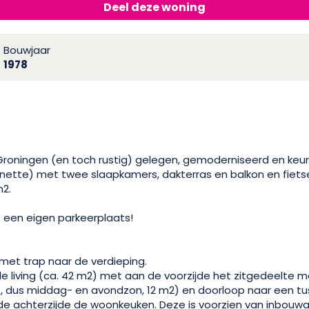
Deel deze woning
Bouwjaar
1978
 Groningen (en toch rustig) gelegen, gemoderniseerd en ke
tte) met twee slaapkamers, dakterras en balkon en fiets
2.
 een eigen parkeerplaats!
met trap naar de verdieping.
ale living (ca. 42 m2) met aan de voorzijde het zitgedeelte 
, dus middag- en avondzon, 12 m2) en doorloop naar een tu
 de achterzijde de woonkeuken. Deze is voorzien van inbou