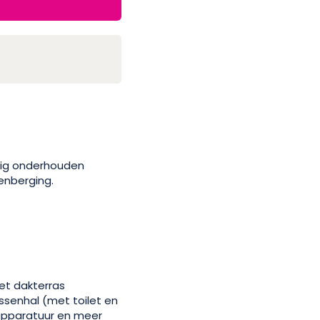
urig onderhouden
enberging.
met dakterras
ssenhal (met toilet en
wapparatuur en meer