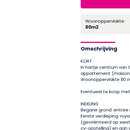
Woonoppervlakte
80m2
Omschrijving
KORT
In hartje centrum van
appartement (maisonne
Woonoppervlakte 80 m
Eventueel te koop met
INDELING
Begane grond: entree 
Eerste verdieping: roy
(georiënteerd op west
cv-opstelling) en aan