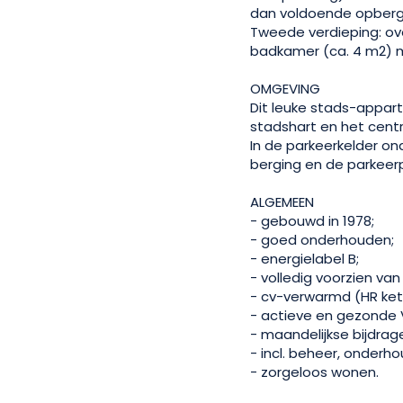
dan voldoende opberg
Tweede verdieping: ov
badkamer (ca. 4 m2) 
OMGEVING
Dit leuke stads-appar
stadshart en het centr
In de parkeerkelder on
berging en de parkeer
ALGEMEEN
- gebouwd in 1978;
- goed onderhouden;
- energielabel B;
- volledig voorzien van
- cv-verwarmd (HR ketel
- actieve en gezonde 
- maandelijkse bijdrage
- incl. beheer, onderh
- zorgeloos wonen.