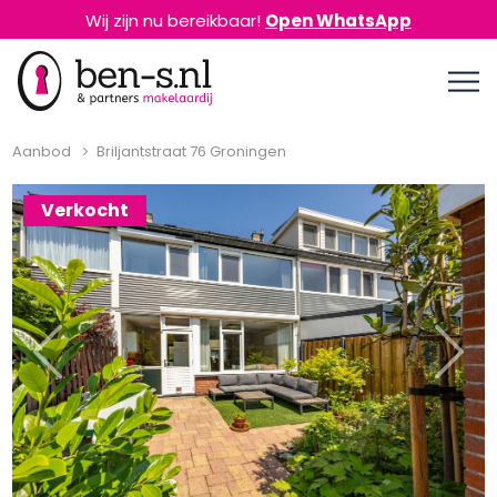
Wij zijn nu bereikbaar!
Open WhatsApp
Aanbod
Briljantstraat 76 Groningen
Verkocht
Previous
Next