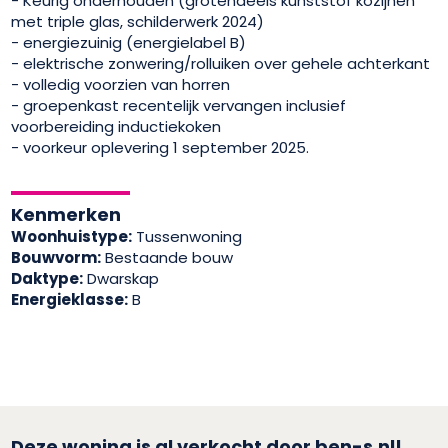
- Keurig onderhouden (grotendeels kunststof kozijnen
met triple glas, schilderwerk 2024)
- energiezuinig (energielabel B)
- elektrische zonwering/rolluiken over gehele achterkant
- volledig voorzien van horren
- groepenkast recentelijk vervangen inclusief
voorbereiding inductiekoken
- voorkeur oplevering 1 september 2025.
Kenmerken
Woonhuistype:
Tussenwoning
Bouwvorm:
Bestaande bouw
Daktype:
Dwarskap
Energieklasse:
B
Deze woning is al verkocht door ben-s.nl!