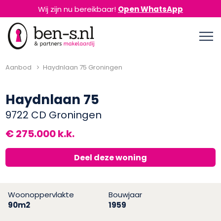
Wij zijn nu bereikbaar!
Open WhatsApp
Aanbod
Haydnlaan 75 Groningen
Previous
Next
Haydnlaan 75
9722 CD Groningen
€ 275.000 k.k.
Deel deze woning
Woonoppervlakte
Bouwjaar
90m2
1959