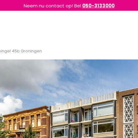
Neem nu contact op! Bel
050-3133000
ingel 45b Groningen