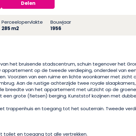
Delen
Perceelopervlakte
Bouwjaar
285 m2
1956
 van het bruisende stadscentrum, schuin tegenover het Gron
50 appartement op de tweede verdieping, onderdeel van een
n. Voorzien van een ruime en lichte woonkamer met zicht op
rug. Aan de rustige achterzijde twee royale slaapkamers
lle breedte van het appartement met uitzicht op de groene 
ht een grote (fietsen) berging. Kunststof kozijnen met dubbel
et trappenhuis en toegang tot het souterrain. Tweede verdi
.
 toilet en toegang tot alle vertrekken.