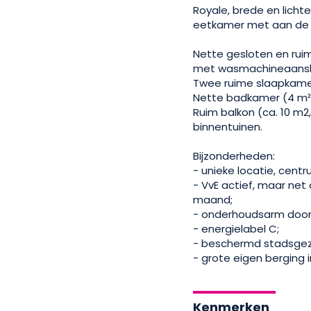
Royale, brede en lich
eetkamer met aan de vo
Nette gesloten en ruim
met wasmachineaanslui
Twee ruime slaapkamer
Nette badkamer (4 m²
Ruim balkon (ca. 10 m
binnentuinen.
Bijzonderheden:
- unieke locatie, cent
- VvE actief, maar net
maand;
- onderhoudsarm door 
- energielabel C;
- beschermd stadsgez
- grote eigen berging i
Kenmerken