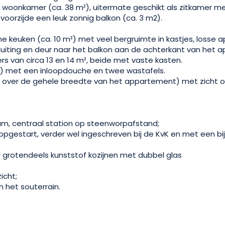
te woonkamer (ca. 38 m²), uitermate geschikt als zitkamer 
orzijde een leuk zonnig balkon (ca. 3 m2).
e keuken (ca. 10 m²) met veel bergruimte in kastjes, losse a
ting en deur naar het balkon aan de achterkant van het 
s van circa 13 en 14 m², beide met vaste kasten.
) met een inloopdouche en twee wastafels.
2, over de gehele breedte van het appartement) met zicht 
rum, centraal station op steenworpafstand;
 opgestart, verder wel ingeschreven bij de KvK en met een bi
grotendeels kunststof kozijnen met dubbel glas
icht;
n het souterrain.