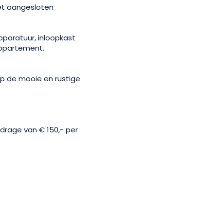
met aangesloten
pparatuur, inloopkast
appartement.
op de mooie en rustige
jdrage van € 150,- per