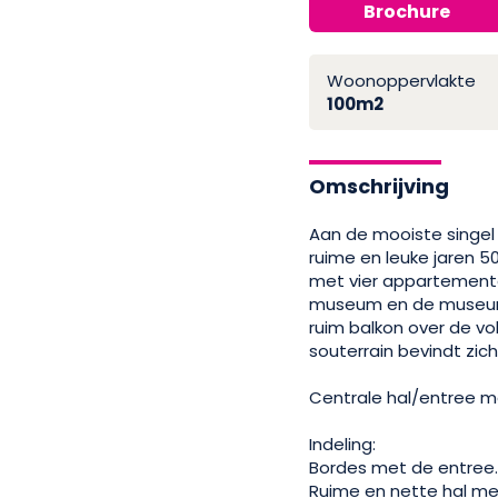
Brochure
Woonoppervlakte
100m2
Omschrijving
Aan de mooiste singel
ruime en leuke jaren 
met vier appartemente
museum en de museumb
ruim balkon over de vo
souterrain bevindt zic
Centrale hal/entree m
Indeling:
Bordes met de entree
Ruime en nette hal met