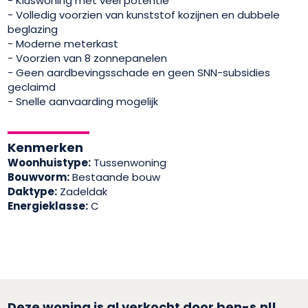
- Kluswoning met veel potentie
- Volledig voorzien van kunststof kozijnen en dubbele
beglazing
- Moderne meterkast
- Voorzien van 8 zonnepanelen
- Geen aardbevingsschade en geen SNN-subsidies
geclaimd
- Snelle aanvaarding mogelijk
Kenmerken
Woonhuistype:
Tussenwoning
Bouwvorm:
Bestaande bouw
Daktype:
Zadeldak
Energieklasse:
C
Deze woning is al verkocht door ben-s.nl!