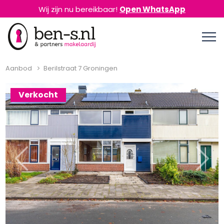
Wij zijn nu bereikbaar!
Open WhatsApp
Aanbod
Berilstraat 7 Groningen
Verkocht
Previous
Next