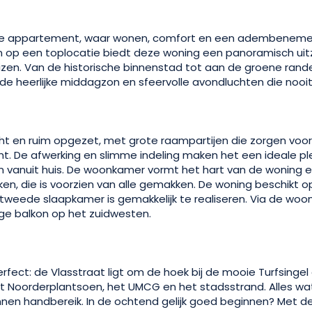
ige appartement, waar wonen, comfort en een adembenemen
op een toplocatie biedt deze woning een panoramisch uitz
luizen. Van de historische binnenstad tot aan de groene rand
 de heerlijke middagzon en sfeervolle avondluchten die nooit
cht en ruim opgezet, met grote raampartijen die zorgen voo
cht. De afwerking en slimme indeling maken het een ideale pl
 vanuit huis. De woonkamer vormt het hart van de woning en
en, die is voorzien van alle gemakken. De woning beschikt 
weede slaapkamer is gemakkelijk te realiseren. Via de woo
ge balkon op het zuidwesten.
 perfect: de Vlasstraat ligt om de hoek bij de mooie Turfsing
et Noorderplantsoen, het UMCG en het stadsstrand. Alles wa
innen handbereik. In de ochtend gelijk goed beginnen? Met 