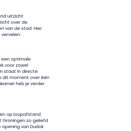
d uitzicht
icht over de
en van de stad. Hier
 vervelen.
r een optimale
ek voor zowel
 staat in directe
op dit moment over één
nkamer heb je verder
el en op loopafstand
t Groningen zo geliefd
de opening van Dudok