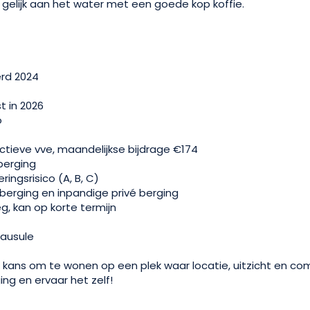
e gelijk aan het water met een goede kop koffie.
erd 2024
t in 2026
o
ctieve vve, maandelijkse bijdrage €174
berging
ingsrisico (A, B, C)
berging en inpandige privé berging
g, kan op korte termijn
lausule
kans om te wonen op een plek waar locatie, uitzicht en c
ing en ervaar het zelf!