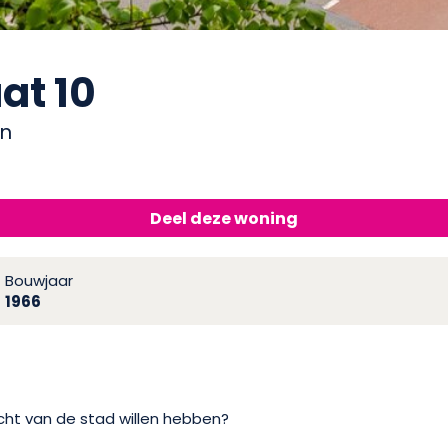
at 10
en
Deel deze woning
Bouwjaar
1966
zicht van de stad willen hebben?