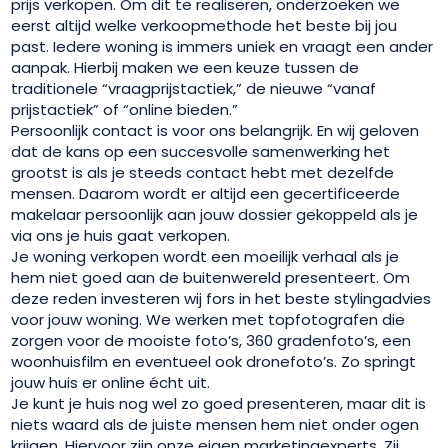
prijs verkopen. Om dit te realiseren, onderzoeken we
eerst altijd welke verkoopmethode het beste bij jou
past. Iedere woning is immers uniek en vraagt een ander
aanpak. Hierbij maken we een keuze tussen de
traditionele “vraagprijstactiek,” de nieuwe “vanaf
prijstactiek” of “online bieden.”
Persoonlijk contact is voor ons belangrijk. En wij geloven
dat de kans op een succesvolle samenwerking het
grootst is als je steeds contact hebt met dezelfde
mensen. Daarom wordt er altijd een gecertificeerde
makelaar persoonlijk aan jouw dossier gekoppeld als je
via ons je huis gaat verkopen.
Je woning verkopen wordt een moeilijk verhaal als je
hem niet goed aan de buitenwereld presenteert. Om
deze reden investeren wij fors in het beste stylingadvies
voor jouw woning. We werken met topfotografen die
zorgen voor de mooiste foto’s, 360 gradenfoto’s, een
woonhuisfilm en eventueel ook dronefoto’s. Zo springt
jouw huis er online écht uit.
Je kunt je huis nog wel zo goed presenteren, maar dit is
niets waard als de juiste mensen hem niet onder ogen
krijgen. Hiervoor zijn onze eigen marketingexperts. Zij