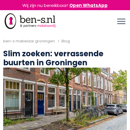
Wij zijn nu bereikbaar!
Open WhatsApp
ben-s makelaar groningen
Blog
Slim zoeken: verrassende
buurten in Groningen