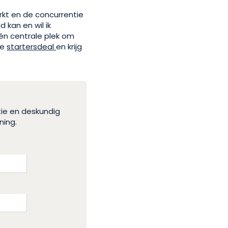
rkt en de concurrentie
 kan en wil ik
één centrale plek om
ze
startersdeal
en krijg
tie en deskundig
ning.