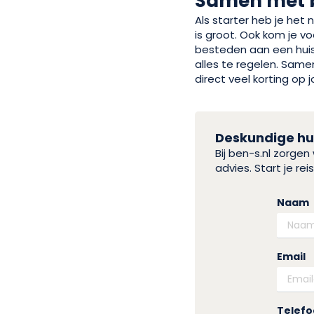
Samen met b
Als starter heb je het
is groot. Ook kom je vo
besteden aan een huis?
alles te regelen. Same
direct veel korting o
Deskundige hul
Bij ben-s.nl zorge
advies. Start je r
Naam
Email
Telef