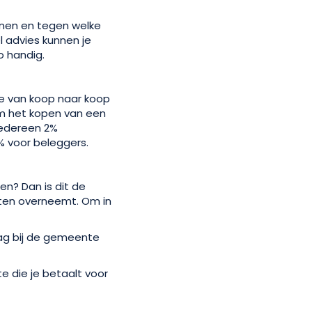
lenen en tegen welke
 advies kunnen je
o handig.
ie van koop naar koop
om het kopen van een
iedereen 2%
% voor beleggers.
en? Dan is dit de
ten overneemt. Om in
aag bij de gemeente
te die je betaalt voor