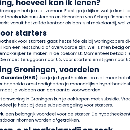
ng, hoeveel kan ik lenen?
Groningen heb je niet zomaar. Eerst ga je kijken wat je kunt 
otheekadviseurs Jeroen en Hannelore van Scherp financieel
werkt vanuit hetzelfde kantoor als ben-s.nl makelaardij, wel z
oor starters
otheek voor starters gaat hetzelfde als bij woningkopers d
il kan een restschuld of overwaarde zijn. Wel is men bezig 
gemakkelijker te maken in de toekomst. Momenteel betaalt 
Die moet teruggaan naar 0% voor starters en stijgen naar 6
ing Groningen, voordelen
 Garantie (NHG)
: kun je je hypotheeklasten niet meer betal
er bepaalde omstandigheden je maandelijkse hypotheeklas
 moet je voldoen aan een aantal voorwaarden.
tarterswoning in Groningen kun je ook kopen met subsidie. Vr
deel je hebt bij deze subsidieregeling voor starters.
ek
: een belangrijk voordeel voor de starter. De hypotheekren
lastbaar inkomen worden afgetrokken.