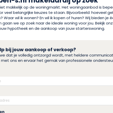
en-s.nl makelaardij op zoek
 niet makkelijk op de woningmarkt. Het woningaanbod is bepe
or veel belangrijke keuzes te staan. Bijvoorbeeld: hoeveel geld
 Waar wil ik wonen? En wil ik kopen of huren? Wij bieden je 
n gaan we op zoek naar de ideale woning voor jou. Bekijk on
p jouw hypotheek en de aankoop van jouw starterswoning.
p bij jouw aankoop of verkoop?
n we dat je volledig ontzorgd wordt, met heldere communica
eis met ons en ervaar het gemak van professionele ondersteu
oon