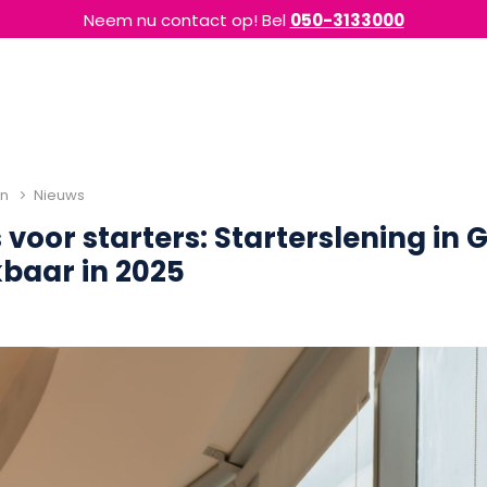
Neem nu contact op! Bel
050-3133000
en
Nieuws
voor starters: Starterslening in
ikbaar in 2025