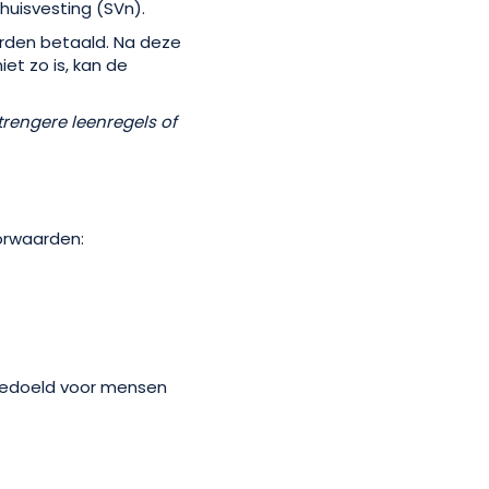
huisvesting (SVn).
rden betaald. Na deze
iet zo is, kan de
trengere leenregels of
orwaarden:
 bedoeld voor mensen