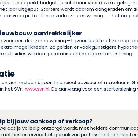
lijks een beperkt budget beschikbaar voor deze regeling. In
het jaar uitgeput. Starters wordt daarom aangeraden om zi
een aanvraag in te dienen zodra ze een woning op het oog h
ieuwbouw aantrekkelijker
zen voor een duurzame woning – bijvoorbeeld met zonnepa
er extra mogelijkheden. Zo gelden er vaak gunstigere hypot
jke subsidies worden gecombineerd met de starterslening.
atie
n zich melden bij een financieel adviseur of makelaar in Gr
an het SVn:
www.svn.nl
. De aanvraag voor een starterslening v
p bij jouw aankoop of verkoop?
n we dat je volledig ontzorgd wordt, met heldere communica
eis met ons en ervaar het gemak van professionele ondersteu