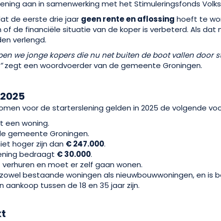
lening aan in samenwerking met het Stimuleringsfonds Volks
dat de eerste drie jaar
geen rente en aflossing
hoeft te wo
f de financiële situatie van de koper is verbeterd. Als dat n
den verlengd.
pen we jonge kopers die nu net buiten de boot vallen door s
”
zegt een woordvoerder van de gemeente Groningen.
 2025
omen voor de starterslening gelden in 2025 de volgende vo
t een woning.
 de gemeente Groningen.
iet hoger zijn dan
€ 247.000
.
lening bedraagt
€ 30.000
.
 verhuren en moet er zelf gaan wonen.
r zowel bestaande woningen als nieuwbouwwoningen, en is
aankoop tussen de 18 en 35 jaar zijn.
kt