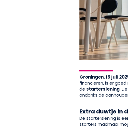
Groningen, 15 juli 202
financieren, is er goe
de
starterslening
. D
ondanks de aanhouden
Extra duwtje in 
De starterslening is e
starters maximaal mog