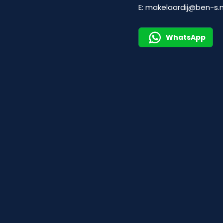
E:
makelaardij@ben-s.n
WhatsApp