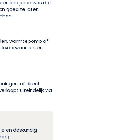
 eerdere jaren was dat
ch goed te laten
ebben.
nelen, warmtepomp of
heekvoorwaarden en
oningen, of direct
erloopt uiteindelijk via
tie en deskundig
ning.