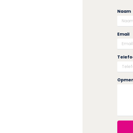
Naam
Email
Telef
Opmer