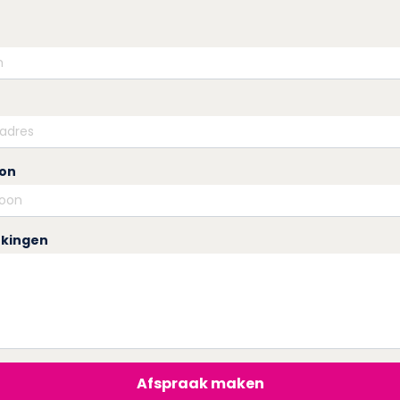
oon
kingen
Afspraak maken