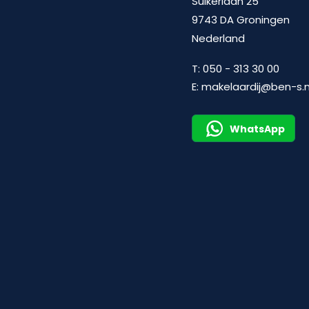
Suikerlaan 25
9743 DA Groningen
Nederland
T:
050 - 313 30 00
E:
makelaardij@ben-s.n
WhatsApp