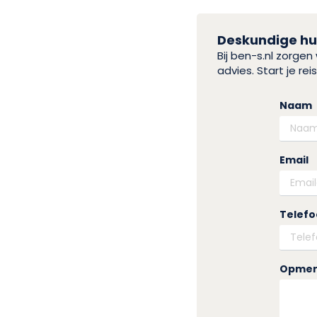
Deskundige hul
Bij ben-s.nl zorge
advies. Start je r
Naam
Email
Telef
Opmer