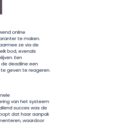
wend online
aranter te maken.
aarmee ze via de
elk bod, evenals
ijven. Een
r de deadline een
 te geven te reageren.
onele
cering van het systeem
allend succes was de
hoopt dat haar aanpak
ementeren, waardoor