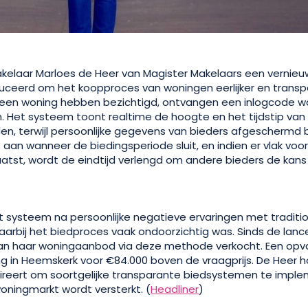
kelaar Marloes de Heer van Magister Makelaars een vernieu
ceerd om het koopproces van woningen eerlijker en transp
 een woning hebben bezichtigd, ontvangen een inlogcode w
 Het systeem toont realtime de hoogte en het tijdstip van 
, terwijl persoonlijke gegevens van bieders afgeschermd bl
aan wanneer de biedingsperiode sluit, en indien er vlak voo
atst, wordt de eindtijd verlengd om andere bieders de kans
t systeem na persoonlijke negatieve ervaringen met traditi
aarbij het biedproces vaak ondoorzichtig was. Sinds de lan
an haar woningaanbod via deze methode verkocht. Een opv
g in Heemskerk voor €84.000 boven de vraagprijs. De Heer 
ireert om soortgelijke transparante biedsystemen te impl
oningmarkt wordt versterkt. (
Headliner
)