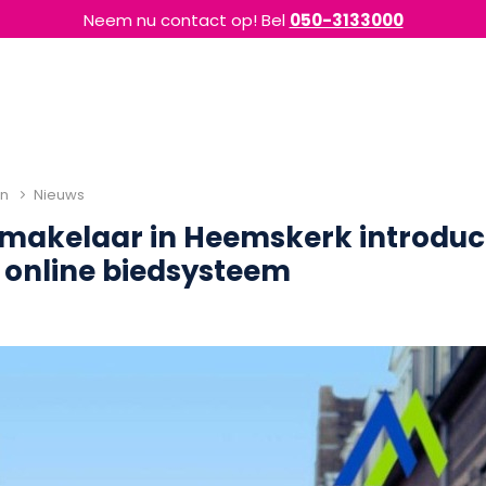
Neem nu contact op! Bel
050-3133000
en
Nieuws
 makelaar in Heemskerk introduc
 online biedsysteem