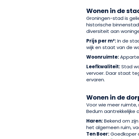
Wonen in de sta
Groningen-stad is geli
historische binnensta
diversiteit aan woning
Prijs per m²:
In de sta
wijk en staat van de w
Woonruimte:
Appartem
Leefkwaliteit:
Stad wo
vervoer. Daar staat t
ervaren.
Wonen in de do
Voor wie meer ruimte, 
Bedum aantrekkelijke a
Haren:
Bekend om zijn 
het algemeen ruim, va
Ten Boer:
Goedkoper da