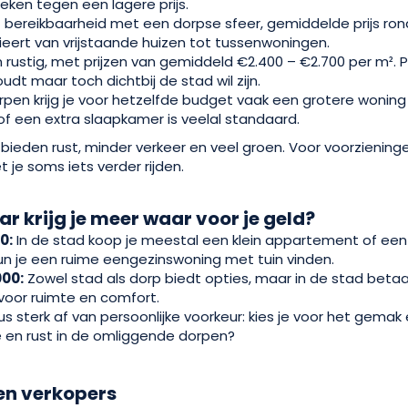
eken tegen een lagere prijs.
bereikbaarheid met een dorpse sfeer, gemiddelde prijs ron
eert van vrijstaande huizen tot tussenwoningen.
rustig, met prijzen van gemiddeld €2.400 – €2.700 per m². P
t maar toch dichtbij de stad wil zijn.
rpen krijg je voor hetzelfde budget vaak een grotere woning
of een extra slaapkamer is veelal standaard.
ieden rust, minder verkeer en veel groen. Voor voorzieninge
 je soms iets verder rijden.
ar krijg je meer waar voor je geld?
0:
In de stad koop je meestal een klein appartement of een ri
un je een ruime eengezinswoning met tuin vinden.
00:
Zowel stad als dorp biedt opties, maar in de stad betaal
 voor ruimte en comfort.
 sterk af van persoonlijke voorkeur: kies je voor het gemak
e en rust in de omliggende dorpen?
 en verkopers