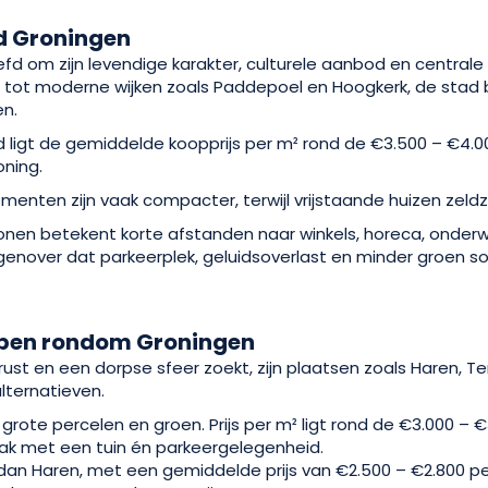
d Groningen
efd om zijn levendige karakter, culturele aanbod en centrale
d tot moderne wijken zoals Paddepoel en Hoogkerk, de stad 
en.
d ligt de gemiddelde koopprijs per m² rond de €3.500 – €4.00
oning.
enten zijn vaak compacter, terwijl vrijstaande huizen zeldz
nen betekent korte afstanden naar winkels, horeca, onderw
egenover dat parkeerplek, geluidsoverlast en minder groen 
rpen rondom Groningen
rust en een dorpse sfeer zoekt, zijn plaatsen zoals Haren, Te
lternatieven.
grote percelen en groen. Prijs per m² ligt rond de €3.000 – €3
ak met een tuin én parkeergelegenheid.
n Haren, met een gemiddelde prijs van €2.500 – €2.800 per