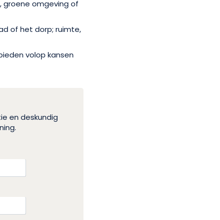
en, groene omgeving of
d of het dorp; ruimte,
 bieden volop kansen
tie en deskundig
ning.