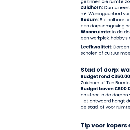
gezinnen die ruimte zo
Zuidhorn:
Combineert 
m². Woningaanbod vari
Bedum:
Betaalbaar en 
een dorpsomgeving houd
Woonruimte:
In de do
een werkplek, hobby’s 
Leefkwaliteit:
Dorpen b
scholen of cultuur moet
Stad of dorp: wa
Budget rond €350.00
Zuidhorn of Ten Boer k
Budget boven €500.0
en sfeer; in de dorpen
Het antwoord hangt dus
de stad, of voor ruimt
Tip voor kopers