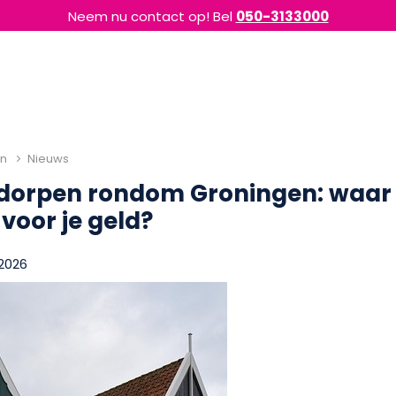
Neem nu contact op! Bel
050-3133000
en
Nieuws
 dorpen rondom Groningen: waar k
voor je geld?
 2026