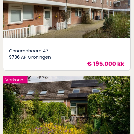
Onnemaheerd 47
9736 AP Groningen
€ 195.000 kk
Verkocht