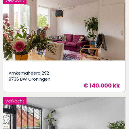
Verkocht
Amkemaheerd 292
9736 BW Groningen
€ 140.000 kk
Verkocht