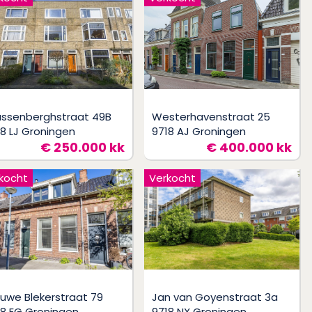
ssenberghstraat 49B
Westerhavenstraat 25
18 LJ Groningen
9718 AJ Groningen
€ 250.000 kk
€ 400.000 kk
kocht
Verkocht
euwe Blekerstraat 79
Jan van Goyenstraat 3a
18 EG Groningen
9718 NX Groningen