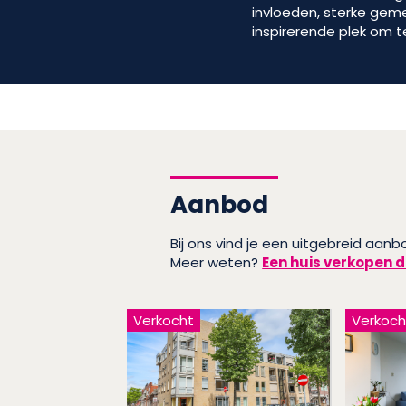
invloeden, sterke geme
inspirerende plek om 
Aanbod
Bij ons vind je een uitgebreid aanb
Meer weten?
Een huis verkopen d
Verkocht
Verkoch