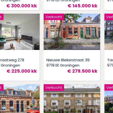
€ 300.000 kk
€ 145.000 kk
t
Verkocht
Ver
traatweg 278
Nieuwe Blekerstraat 39
Ta
 Groningen
9718 EE Groningen
97
€ 225.000 kk
€ 279.500 kk
t
Verkocht
Ver