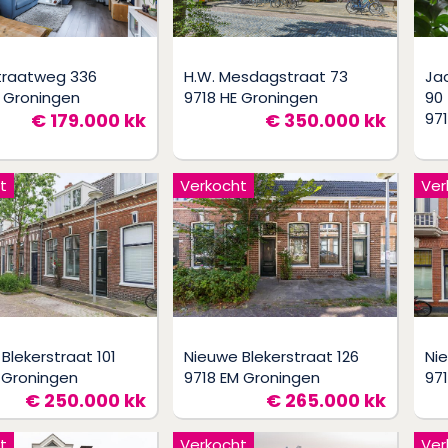
straatweg 336
H.W. Mesdagstraat 73
Ja
 Groningen
9718 HE Groningen
90
€ 179.000 kk
€ 350.000 kk
97
t
Verkocht
Ver
Blekerstraat 101
Nieuwe Blekerstraat 126
Ni
 Groningen
9718 EM Groningen
97
€ 250.000 kk
€ 265.000 kk
t
Verkocht
Ver