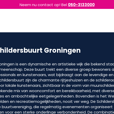
Neem nu contact op! Bel
050-3133000
hildersbuurt Groningen
roningen is een dynamische en artistieke wijk die bekend sta
emeenschap. Deze buurt trekt een diverse groep bewoners 
ssionals en kunstenaars, wat bijdraagt aan de levendige en
ildersbuurt zijn de charmante rijtjeshuizen en de schilderac
oor lokale kunstenaars, zichtbaar in de vorm van muurschilde
tekende mix van wooncomfort en bereikbaarheid, met diverse
jes en ambachtelijke eetgelegenheden. Bovendien is het Wes
lden en recreatiemogelijkheden, nooit ver weg. De Schilder
e buurtvereniging, die regelmatig evenementen organiseert
en voor een sterke onderlinge verbondenheid. De combinatie