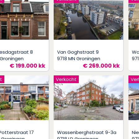
esdagstraat 8
Van Goghstraat 9
Wa
 Groningen
9718 MN Groningen
97
€ 199.000 kk
€ 269.000 kk
t
Verkocht
Ver
Potterstraat 17
Wassenberghstraat 9-3a
Ni
 Groningen
9718 LD Groningen
97