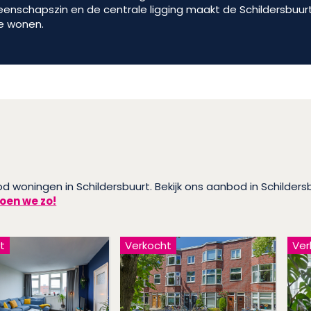
enschapszin en de centrale ligging maakt de Schildersbuurt
te wonen.
od woningen in Schildersbuurt. Bekijk ons aanbod in Schildersb
oen we zo!
t
Verkocht
Ver