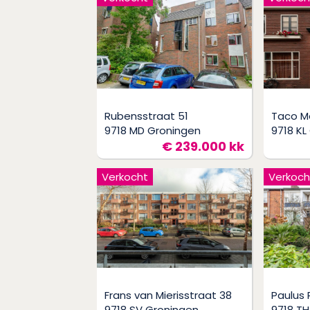
Rubensstraat 51
Taco M
9718 MD Groningen
9718 KL
€ 239.000 kk
Verkocht
Verkoch
Frans van Mierisstraat 38
Paulus 
9718 SV Groningen
9718 TH