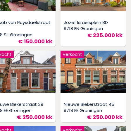
cob van Ruysdaelstraat
Jozef Israëlsplein 8D
9718 EN Groningen
18 SJ Groningen
€ 225.000 kk
€ 150.000 kk
kocht
Verkocht
euwe Blekerstraat 39
Nieuwe Blekerstraat 45
18 EE Groningen
9718 EE Groningen
€ 250.000 kk
€ 250.000 kk
kocht
Verkocht