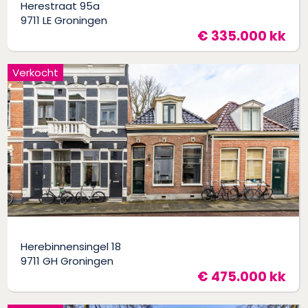
Herestraat 95a
9711 LE Groningen
€ 335.000 kk
Verkocht
Herebinnensingel 18
9711 GH Groningen
€ 475.000 kk